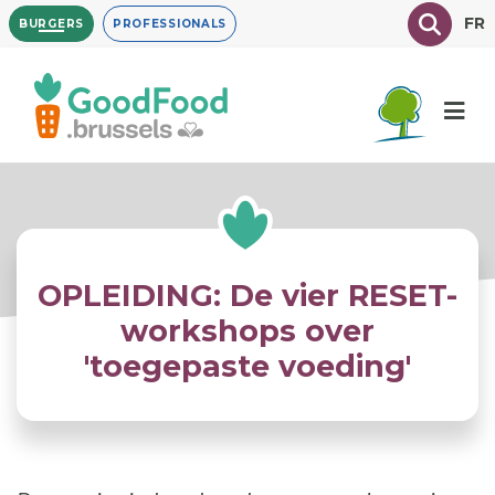
Overslaan
Texte à
FR
BURGERS
PROFESSIONALS
en
naar
de
inhoud
gaan
OPLEIDING: De vier RESET-
workshops over
'toegepaste voeding'