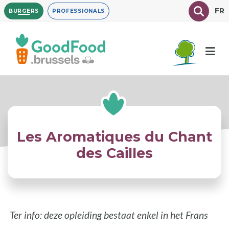
Overslaan
Texte à
FR
BURGERS
PROFESSIONALS
en
naar
de
inhoud
gaan
Les Aromatiques du Chant
des Cailles
Ter info: deze opleiding bestaat enkel in het Frans