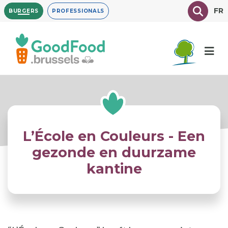
Overslaan
Texte à
FR
BURGERS
PROFESSIONALS
en
naar
de
inhoud
gaan
L’École en Couleurs - Een
gezonde en duurzame
kantine