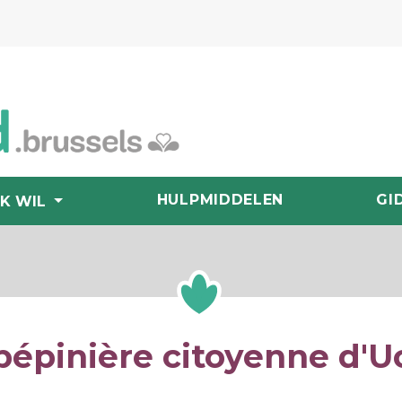
HULPMIDDELEN
GI
IK WIL
pépinière citoyenne d'U