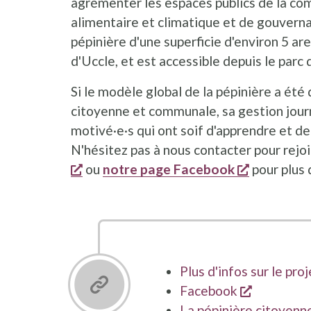
agrémenter les espaces publics de la com
alimentaire et climatique et de gouvern
pépinière d'une superficie d'environ 5 ar
d'Uccle, et est accessible depuis le par
Si le modèle global de la pépinière a été
citoyenne et communale, sa gestion journ
motivé·e·s qui ont soif d'apprendre et de
N'hésitez pas à nous contacter pour rejo
opent een nieuw venster
opent een
ou
notre page Facebook
pour plus 
Plus d'infos sur le proj
opent een
Facebook
La pépinière citoyenn