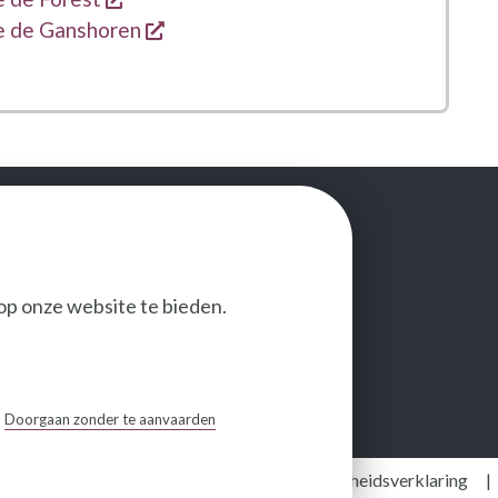
opent een nieuw venster
ne de Ganshoren
op onze website te bieden.
VOLG ONS
Doorgaan zonder te aanvaarden
Wettelijke bepalingen
Toegankelijkheidsverklaring