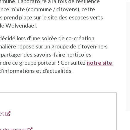
mune. Laboratoire à la fois de résilience
ance mixte (commune / citoyens), cette
es prend place sur le site des espaces verts
c de Wolvendael.
 décidé lors d'une soirée de co-création
alière repose sur un groupe de citoyen·ne·s
 partager des savoirs-faire horticoles.
indre ce groupe porteur ! Consultez
notre site
 nieuw venster
d'informations et d'actualités.
opent een nieuw venster
et
 nieuw venster
opent een nieuw venster
e de Forest