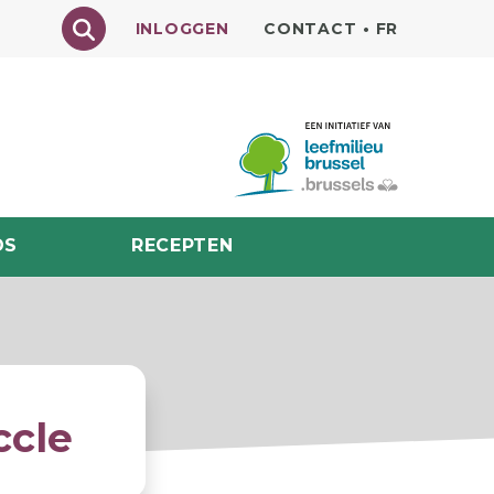
Texte à rechercher
INLOGGEN
CONTACT
•
FR
DS
RECEPTEN
ccle