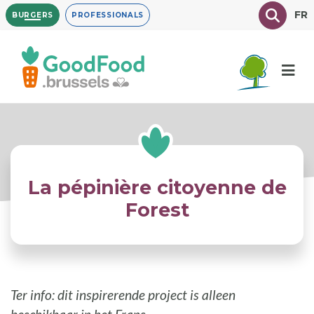
Overslaan
Texte à
FR
BURGERS
PROFESSIONALS
en
naar
de
inhoud
gaan
La pépinière citoyenne de
Forest
Ter info: dit inspirerende project is alleen