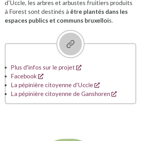
d’Uccle, les arbres et arbustes fruitiers produits
à Forest sont destinés à
être plantés dans les
espaces publics et communs bruxelloi
s.
opent een nieuw vens
Plus d'infos sur le projet
opent een nieuw venster
Facebook
opent een nieu
La pépinière citoyenne d'Uccle
opent ee
La pépinière citoyenne de Ganshoren