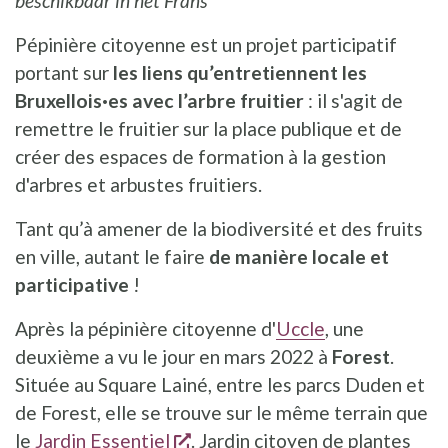
beschikbaar in het Frans
Pépinière citoyenne est un projet participatif
portant sur
les liens qu’entretiennent les
Bruxellois·es avec l’arbre fruitier
: il s'agit de
remettre le fruitier sur la place publique et de
créer des espaces de formation à la gestion
d'arbres et arbustes fruitiers.
Tant qu’à amener de la biodiversité et des fruits
en ville, autant le faire
de manière locale et
participative
!
Après la pépinière citoyenne d'
Uccle
, une
deuxième a vu le jour en mars 2022 à
Forest
.
Située au Square Lainé, entre les parcs Duden et
de Forest, elle se trouve sur le même terrain que
opent een nieuw venster
le
Jardin Essentiel
. Jardin citoyen de plantes