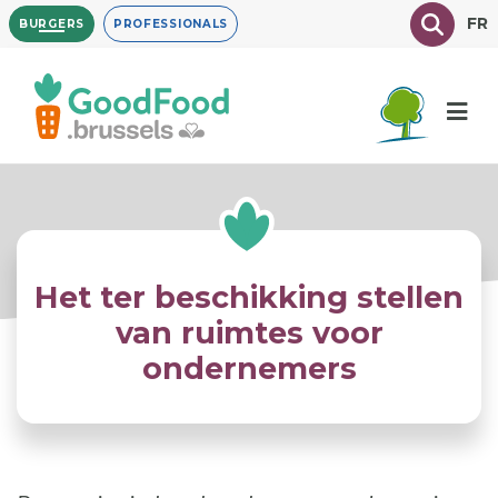
Overslaan
Texte à
FR
BURGERS
PROFESSIONALS
en
naar
de
inhoud
gaan
Het ter beschikking stellen
van ruimtes voor
ondernemers