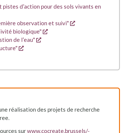
 pistes d’action pour des sols vivants en
en nieuw venster
opent een nieuw venst
emière observation et suivi"
opent een nieuw venster
tivité biologique"
opent een nieuw venster
stion de l’eau"
opent een nieuw venster
ructure"
une réalisation des projets de recherche
ree.
sources sur
www.cocreate.brussels/-