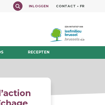
Texte à rechercher
INLOGGEN
CONTACT
•
FR
DS
RECEPTEN
d’action
aîchage