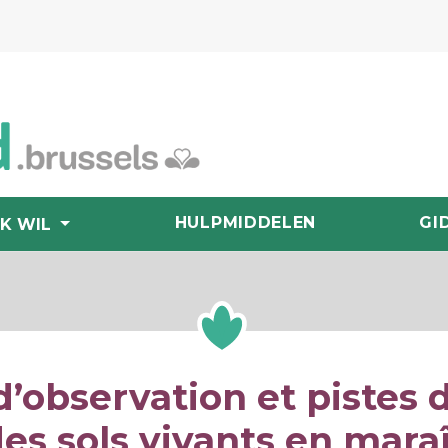
HULPMIDDELEN
GI
IK WIL
’observation et pistes 
es sols vivants en mar