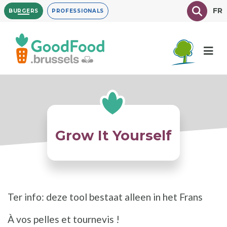
Overslaan
Texte à
FR
BURGERS
PROFESSIONALS
en
naar
de
inhoud
gaan
Grow It Yourself
Ter info: deze tool bestaat alleen in het Frans
À vos pelles et tournevis !