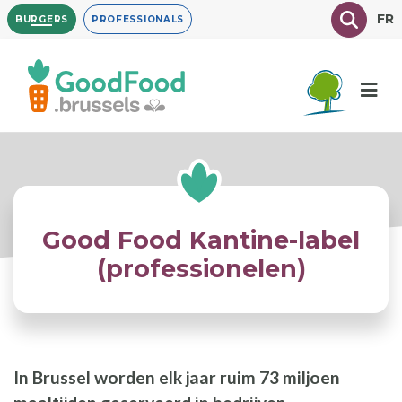
Overslaan
Texte à
FR
BURGERS
PROFESSIONALS
en
naar
de
inhoud
gaan
Good Food Kantine-label
(professionelen)
In Brussel worden elk jaar ruim 73 miljoen