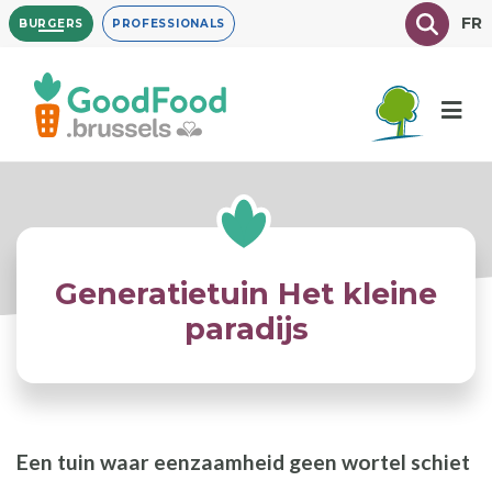
Overslaan
Texte à
FR
BURGERS
PROFESSIONALS
en
naar
de
inhoud
gaan
Generatietuin Het kleine
paradijs
Een tuin waar eenzaamheid geen wortel schiet