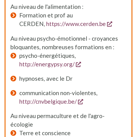
Au niveau de l'alimentation :
Formation et prof au
opent ee
CERDEN,
https://www.cerden.be
Au niveau psycho-émotionnel - croyances
bloquantes, nombreuses formations en :
psycho-énergétiques,
opent een nieuw vens
http://energypsy.org/
hypnoses, avec le Dr
communication non-violentes,
opent een nieuw ven
http://cnvbelgique.be/
Au niveau permaculture et de l'agro-
écologie
Terre et conscience