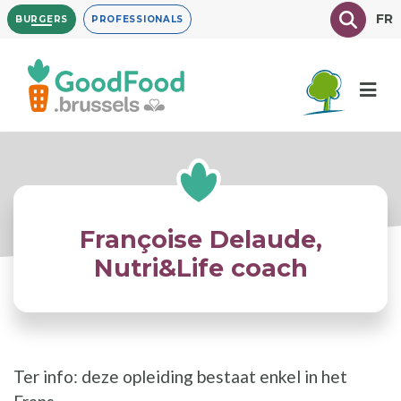
Overslaan
Texte à
FR
BURGERS
PROFESSIONALS
en
naar
de
inhoud
gaan
Françoise Delaude,
Nutri&Life coach
Ter info: deze opleiding bestaat enkel in het