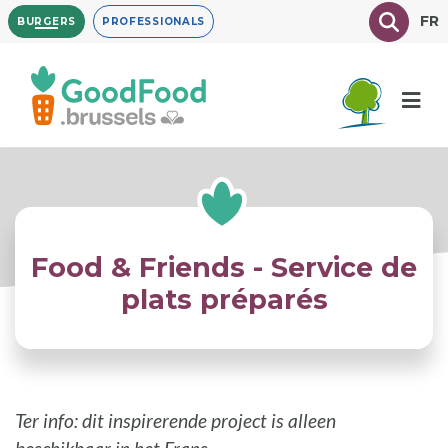
Overslaan
Texte à
FR
BURGERS
PROFESSIONALS
en
naar
de
inhoud
gaan
Food & Friends - Service de
plats préparés
Ter info: dit inspirerende project is alleen