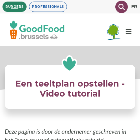
Overslaan
Texte à
FR
BURGERS
PROFESSIONALS
en
naar
de
inhoud
gaan
Een teeltplan opstellen -
Video tutorial
Deze pagina is door de ondernemer geschreven in