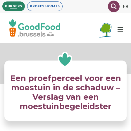
Overslaan
Texte à
FR
BURGERS
PROFESSIONALS
en
naar
de
inhoud
gaan
Een proefperceel voor een
moestuin in de schaduw –
Verslag van een
moestuinbegeleidster