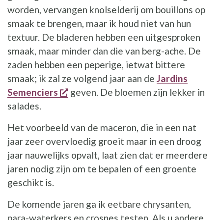
worden, vervangen knolselderij om bouillons op
smaak te brengen, maar ik houd niet van hun
textuur. De bladeren hebben een uitgesproken
smaak, maar minder dan die van berg-ache. De
zaden hebben een peperige, ietwat bittere
smaak; ik zal ze volgend jaar aan de
Jardins
opent een nieuw venster
Semenciers
geven. De bloemen zijn lekker in
salades.
Het voorbeeld van de maceron, die in een nat
jaar zeer overvloedig groeit maar in een droog
jaar nauwelijks opvalt, laat zien dat er meerdere
jaren nodig zijn om te bepalen of een groente
geschikt is.
De komende jaren ga ik eetbare chrysanten,
para-waterkers en crosnes testen. Als u andere