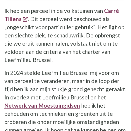
Ik heb een perceel in de volkstuinen van
Carré
opent een nieuw venster
Tillens
. Dit perceel werd beschouwd als
„ongeschikt voor particulier gebruik“. Het ligt op
een slechte plek, te schaduwrijk. De opbrengst
die we eruit kunnen halen, volstaat niet om te
voldoen aan de criteria van het charter van
Leefmilieu Brussel.
In 2024 stelde Leefmilieu Brussel mij voor om
van perceel te veranderen, maar in de loop der
tijd ben ik aan mijn stukje grond gehecht geraakt.
In overleg met Leefmilieu Brussel en het
Netwerk van Moestuingidsen
heb ik het
behouden om technieken en groenten uit te
proberen die onder moeilijke omstandigheden
kunnen groeien. Ik hoop dat ze kunnen helpen om