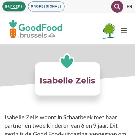
Overslaan
Texte à
FR
BURGERS
PROFESSIONALS
en
naar
de
inhoud
gaan
Isabelle Zelis
Isabelle Zelis woont in Schaarbeek met haar
partner en twee kinderen van 6 en 9 jaar. Dit
gezin is de Good Food-uitdaging aangegaan om