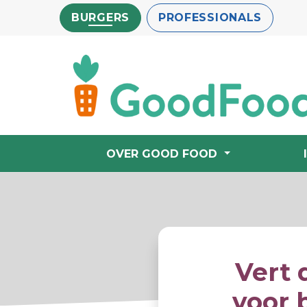
Overslaan
BURGERS
PROFESSIONALS
en
naar
de
inhoud
gaan
OVER GOOD FOOD
Vert 
voor 