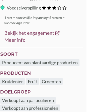
ster
:
Voedselverspilling
sterren
1 ster = aanzienlijke inspanning; 5 sterren =
voorbeeldige inzet
opent een nieuw venster
Bekijk het engagement
over de GoodFood engagementen
Meer info
SOORT
Producent van plantaardige producten
PRODUCTEN
Kruidenier
Fruit
Groenten
DOELGROEP
Verkoopt aan particulieren
Verkoopt aan professionelen