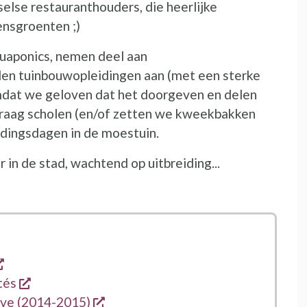
selse restauranthouders, die heerlijke
nsgroenten ;)
uaponics, nemen deel aan
den tuinbouwopleidingen aan (met een sterke
mdat we geloven dat het doorgeven en delen
 graag scholen (en/of zetten we kweekbakken
ldingsdagen in de moestuin.
r in de stad, wachtend op uitbreiding...
opent een nieuw venster
opent een nieuw venster
ités
opent een nieuw venster
ive (2014-2015)