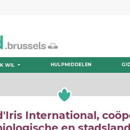
HULPMIDDELEN
GI
IK WIL
d'Iris International, coöp
biologische en stadsla