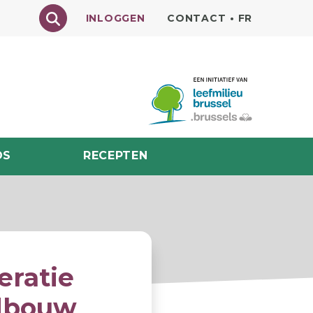
Texte à rechercher
INLOGGEN
CONTACT
•
FR
DS
RECEPTEN
eratie
ndbouw