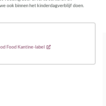
 we ook binnen het kinderdagverblijf doen.
nieuw venster
opent een nieuw venster
ood Food Kantine-label