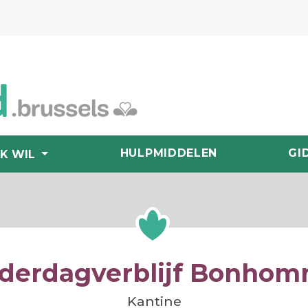
HULPMIDDELEN
GI
IK WIL
derdagverblijf Bonho
Kantine