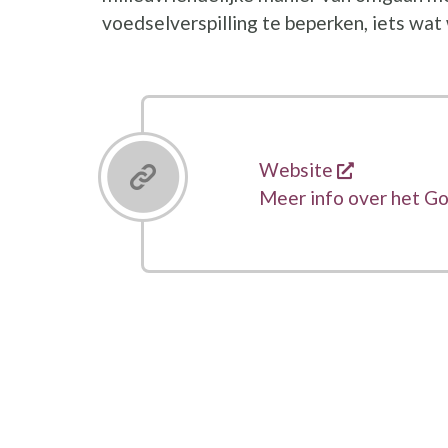
voedselverspilling te beperken, iets wat
opent een 
Links
Website
Meer info over het G