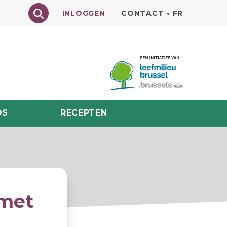
Texte à rechercher
INLOGGEN
CONTACT
•
FR
DS
RECEPTEN
mmet