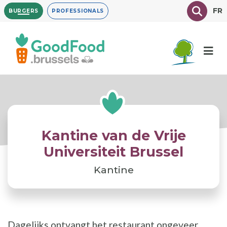
Overslaan
Texte à
FR
BURGERS
PROFESSIONALS
en
naar
de
inhoud
gaan
Kantine van de Vrije
Universiteit Brussel
Kantine
Dagelijks ontvangt het restaurant ongeveer