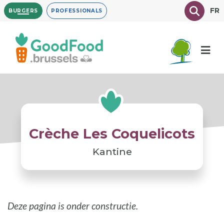
Overslaan
Texte à
FR
BURGERS
PROFESSIONALS
en
naar
de
inhoud
gaan
Crèche Les Coquelicots
Kantine
Deze pagina is onder constructie.