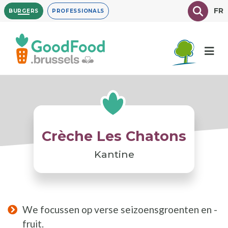
Overslaan
Texte à
FR
BURGERS
PROFESSIONALS
en
naar
de
inhoud
gaan
Crèche Les Chatons
Kantine
We focussen op verse seizoensgroenten en -
fruit.