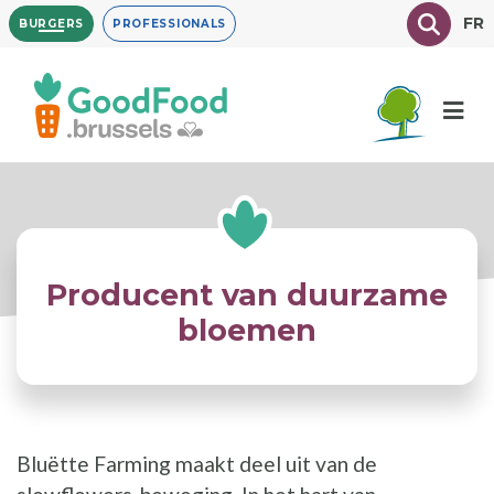
Overslaan
Texte à
FR
BURGERS
PROFESSIONALS
en
naar
de
inhoud
gaan
Producent van duurzame
bloemen
Bluëtte Farming maakt deel uit van de