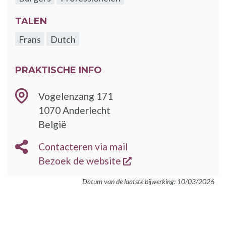
TALEN
Frans
Dutch
PRAKTISCHE INFO
Vogelenzang 171
1070
Anderlecht
België
E-
Contacteren via mail
MAIL
opent een nieuw vens
BEZOEK
Bezoek de website
DE
Datum van de laatste bijwerking: 10/03/2026
WEBSITE