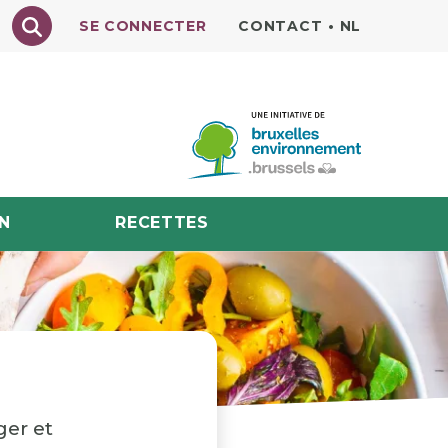
Texte à rechercher
SE CONNECTER
CONTACT
•
NL
N
RECETTES
ger et