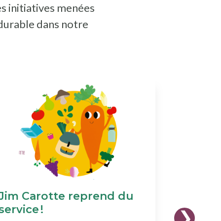
es initiatives menées
 durable dans notre
Jim Carotte reprend du
Format
service !
2025-2