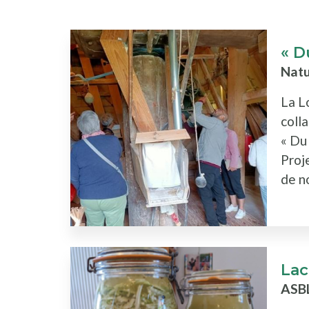
« D
Natu
La L
coll
« Du
Proje
de no
Lac
ASB