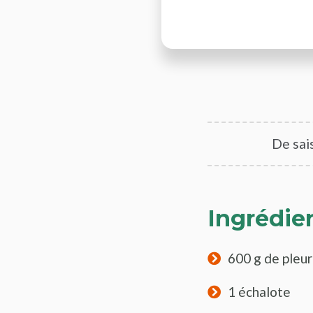
De sai
Ingrédie
600 g de pleur
1 échalote