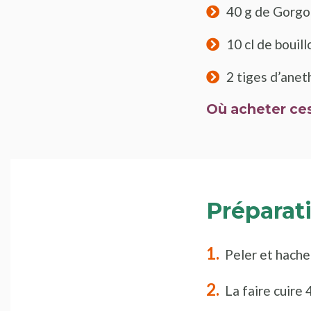
40 g de Gorgo
10 cl de bouil
2 tiges d’anet
Où acheter ces
Préparat
Peler et hacher
La faire cuire 