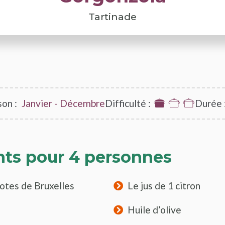
Tartinade
son :
Janvier - Décembre
Difficulté :
1
Durée 
sur
3
nts pour 4 personnes
otes de Bruxelles
Le jus de 1 citron
Huile d’olive