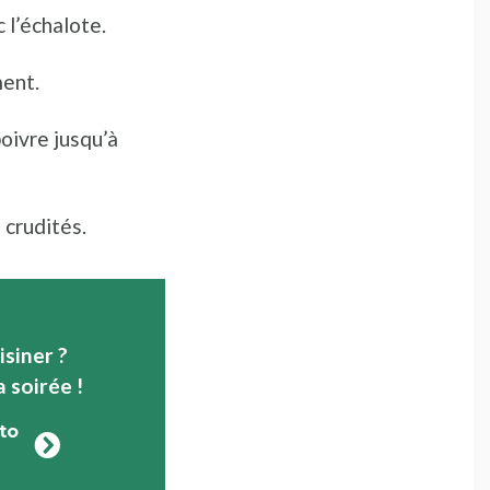
 l’échalote.
ment.
poivre jusqu’à
 crudités.
isiner ?
a soirée !
to