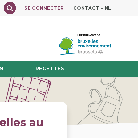
Texte à rechercher
SE CONNECTER
CONTACT
•
NL
N
RECETTES
elles au