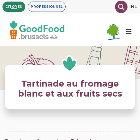
Aller
Texte à
NL
CITOYEN
PROFESSIONNEL
au
contenu
principal
Tartinade au fromage
blanc et aux fruits secs