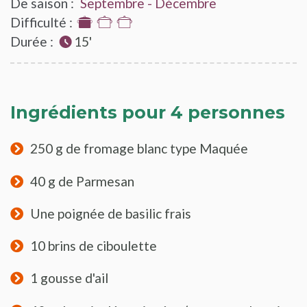
De saison :
Septembre - Décembre
Difficulté :
1
Durée :
sur
15'
3
Ingrédients pour 4 personnes
250 g de fromage blanc type Maquée
40 g de Parmesan
Une poignée de basilic frais
10 brins de ciboulette
1 gousse d'ail