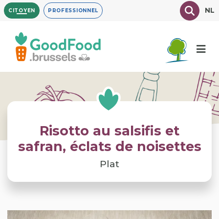
Aller
Texte à
NL
CITOYEN
PROFESSIONNEL
au
contenu
principal
Risotto au salsifis et
safran, éclats de noisettes
Plat