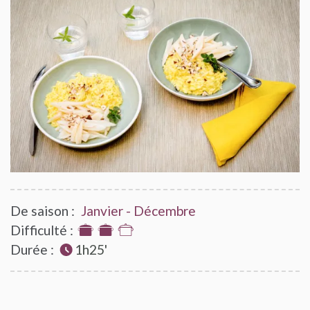
De saison :
Janvier - Décembre
Difficulté :
2
Durée :
sur
1h25'
3