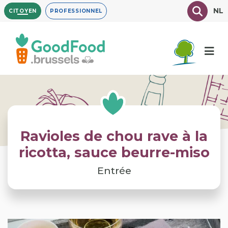
Aller
Texte à
NL
CITOYEN
PROFESSIONNEL
au
contenu
principal
Ravioles de chou rave à la
ricotta, sauce beurre-miso
Entrée