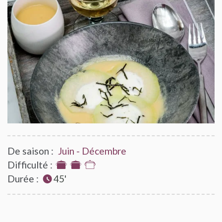
De saison :
Juin - Décembre
Difficulté :
2
Durée :
sur
45'
3