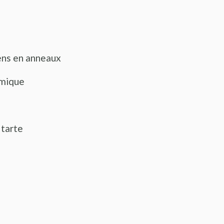
ens en anneaux
amique
 tarte