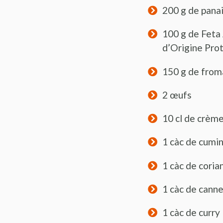
200 g de pana
100 g de Feta
d’Origine Pro
150 g de from
2 œufs
10 cl de crème
1 càc de cumi
1 càc de cori
1 càc de cann
1 càc de curry