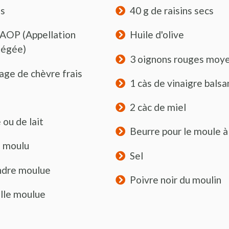
is
40 g de raisins secs
 AOP (Appellation
Huile d'olive
tégée)
3 oignons rouges moy
age de chèvre frais
1 càs de vinaigre bals
2 càc de miel
 ou de lait
Beurre pour le moule à
n moulu
Sel
andre moulue
Poivre noir du moulin
elle moulue