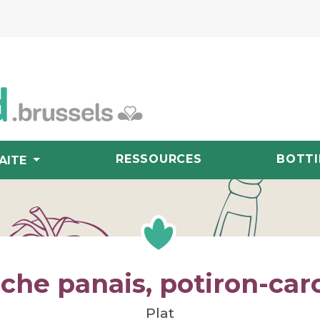
RESSOURCES
BOTTI
AITE
che panais, potiron-car
Plat