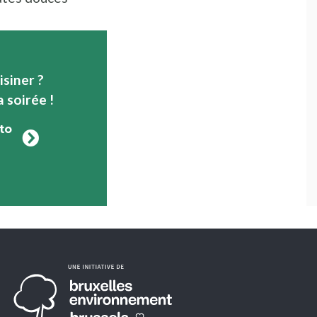
isiner ?
a soirée !
to