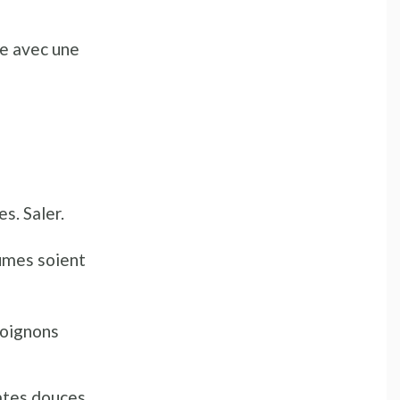
te avec une
s. Saler.
gumes soient
 oignons
tates douces