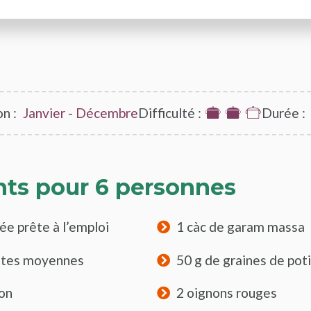
n :
Janvier - Décembre
Difficulté :
2
Durée :
sur
3
nts pour 6 personnes
tée prête à l’emploi
1 càc de garam massa
ttes moyennes
50 g de graines de pot
ron
2 oignons rouges