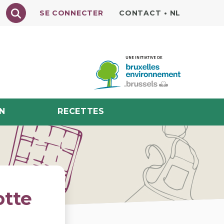
Texte à rechercher
SE CONNECTER
CONTACT
•
NL
N
RECETTES
otte