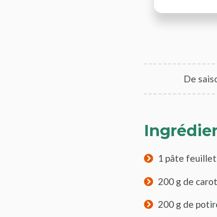
De saiso
Ingrédie
1 pâte feuille
200 g de caro
200 g de poti