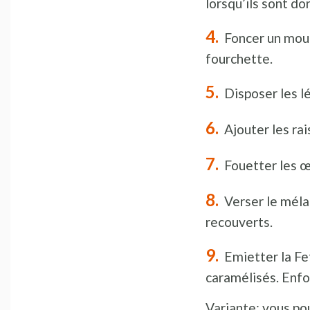
lorsqu’ils sont d
Foncer un moul
fourchette.
Disposer les l
Ajouter les rai
Fouetter les œu
Verser le méla
recouverts.
Emietter la Fe
caramélisés. Enfo
Variante: vous po