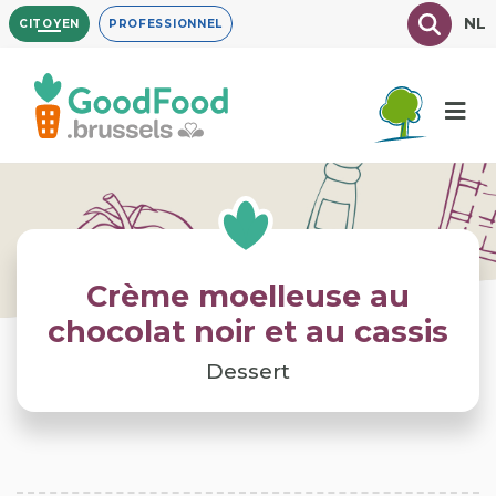
Aller
Texte à
NL
CITOYEN
PROFESSIONNEL
au
contenu
principal
Crème moelleuse au
chocolat noir et au cassis
Dessert