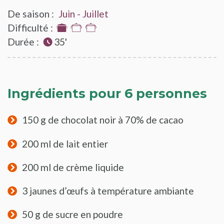
De saison :
Juin - Juillet
Difficulté :
1
Durée :
sur
35'
3
Ingrédients pour 6 personnes
150 g de chocolat noir à 70% de cacao
200 ml de lait entier
200 ml de crème liquide
3 jaunes d’œufs à température ambiante
50 g de sucre en poudre