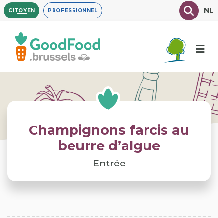
Aller
Texte à
NL
CITOYEN
PROFESSIONNEL
au
contenu
principal
Champignons farcis au
beurre d’algue
Entrée