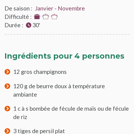
De saison :
Janvier - Novembre
Difficulté :
1
Durée :
sur
30'
3
Ingrédients pour 4 personnes
12 gros champignons
120 g de beurre doux à température
ambiante
1 c à s bombée de fécule de maïs ou de fécule
de riz
3 tiges de persil plat