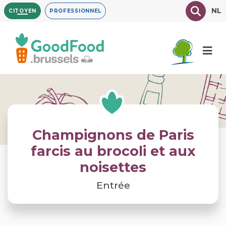
Aller
Texte à
NL
CITOYEN
PROFESSIONNEL
au
contenu
principal
Champignons de Paris
farcis au brocoli et aux
noisettes
Entrée