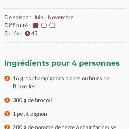
De saison :
Juin - Novembre
Difficulté :
1
Durée :
sur
45'
3
Ingrédients pour 4 personnes
16 gros champignons blancs ou bruns de
Bruxelles
300 g de brocoli
1 petit oignon
200 g de pomme de terre à chair farineuse