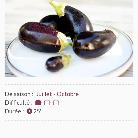
De saison :
Juillet - Octobre
Difficulté :
1
Durée :
sur
25'
3