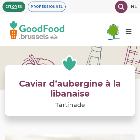
Aller
Texte à
NL
CITOYEN
PROFESSIONNEL
au
contenu
principal
Caviar d’aubergine à la
libanaise
Tartinade