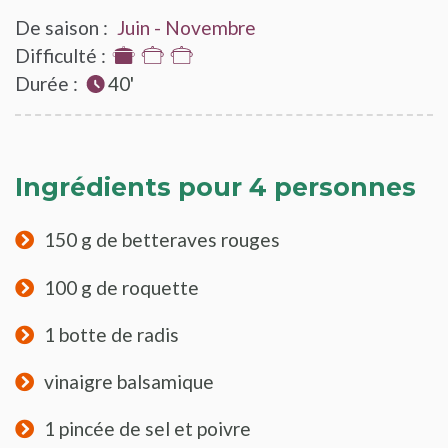
De saison :
Juin - Novembre
Difficulté :
1
Durée :
sur
40'
3
Ingrédients pour 4 personnes
150 g de betteraves rouges
100 g de roquette
1 botte de radis
vinaigre balsamique
1 pincée de sel et poivre