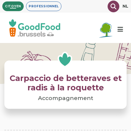
Aller
Texte à
NL
CITOYEN
PROFESSIONNEL
au
contenu
principal
Carpaccio de betteraves et
radis à la roquette
Accompagnement