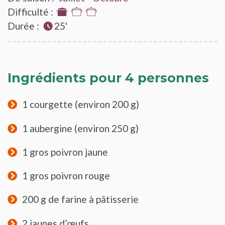
Difficulté :
1
Durée :
sur
25'
3
Ingrédients pour 4 personnes
1 courgette (environ 200 g)
1 aubergine (environ 250 g)
1 gros poivron jaune
1 gros poivron rouge
200 g de farine à pâtisserie
2 jaunes d’œufs