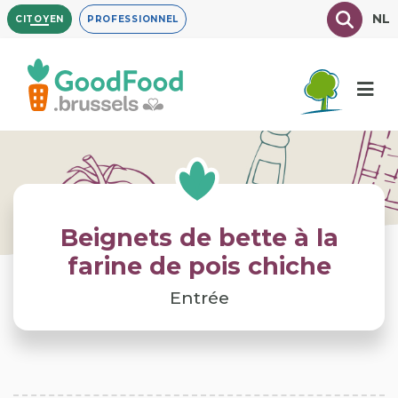
Aller
Texte à
NL
CITOYEN
PROFESSIONNEL
au
contenu
principal
Beignets de bette à la
farine de pois chiche
Entrée