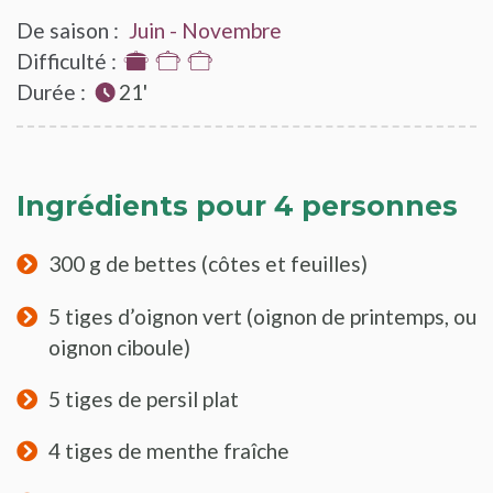
De saison :
Juin - Novembre
Difficulté :
1
Durée :
sur
21'
3
Ingrédients pour 4 personnes
300 g de bettes (côtes et feuilles)
5 tiges d’oignon vert (oignon de printemps, ou
oignon ciboule)
5 tiges de persil plat
4 tiges de menthe fraîche