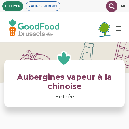
Aller
Texte à
NL
CITOYEN
PROFESSIONNEL
au
contenu
principal
Aubergines vapeur à la
chinoise
Entrée