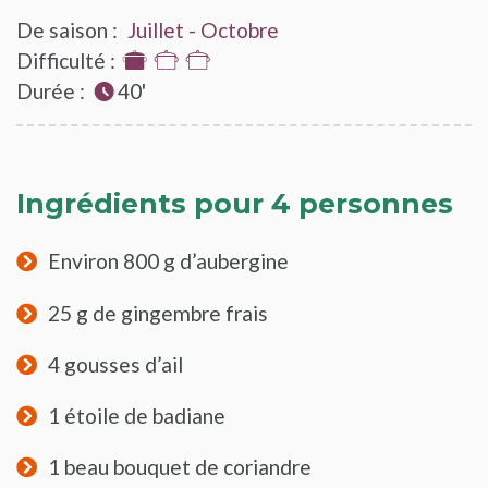
De saison :
Juillet - Octobre
Difficulté :
1
Durée :
sur
40'
3
Ingrédients pour 4 personnes
Environ 800 g d’aubergine
25 g de gingembre frais
4 gousses d’ail
1 étoile de badiane
1 beau bouquet de coriandre