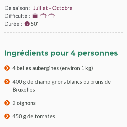
De saison :
Juillet - Octobre
Difficulté :
1
Durée :
sur
50'
3
Ingrédients pour 4 personnes
4 belles aubergines (environ 1 kg)
400 g de champignons blancs ou bruns de
Bruxelles
2 oignons
450 g de tomates