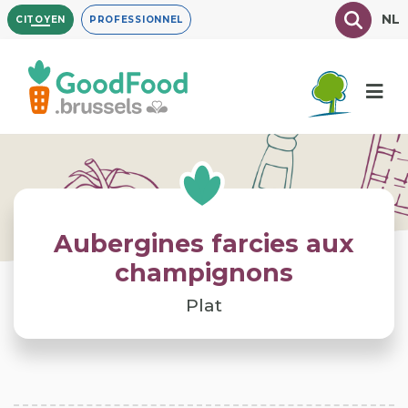
Aller
Texte à
NL
CITOYEN
PROFESSIONNEL
au
contenu
principal
Aubergines farcies aux
champignons
Plat