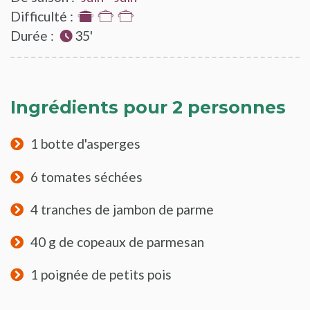
Difficulté :
1
Durée :
sur
35'
3
Ingrédients pour 2 personnes
1 botte d'asperges
6 tomates séchées
4 tranches de jambon de parme
40 g de copeaux de parmesan
1 poignée de petits pois