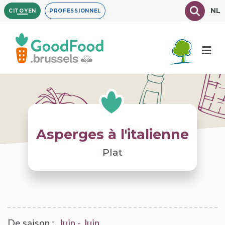
Aller
Texte à
NL
CITOYEN
PROFESSIONNEL
au
contenu
principal
Asperges à l'italienne
Plat
De saison :
Juin - Juin