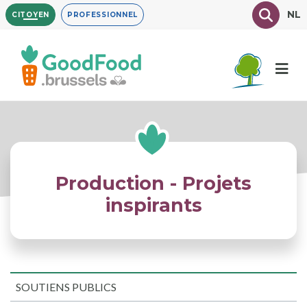
Aller
Texte à
NL
CITOYEN
PROFESSIONNEL
au
contenu
principal
Production - Projets
inspirants
SOUTIENS PUBLICS