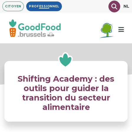
Aller
Texte à
NL
CITOYEN
PROFESSIONNEL
au
contenu
principal
Shifting Academy : des
outils pour guider la
transition du secteur
alimentaire