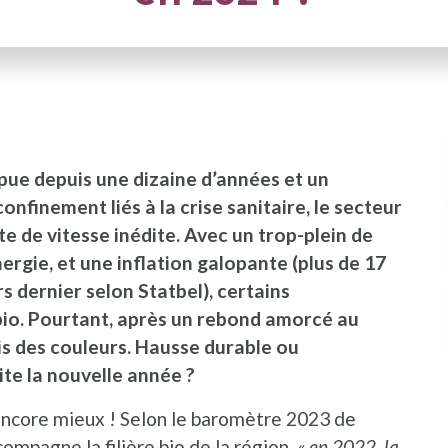
I
pue depuis une dizaine d’années et un
finement liés à la crise sanitaire, le secteur
e de vitesse inédite. Avec un trop-plein de
ergie, et une inflation galopante (plus de 17
s dernier selon Statbel), certains
io. Pourtant, après un rebond amorcé au
is des couleurs. Hausse durable ou
ite la nouvelle année ?
t encore mieux ! Selon le baromètre 2023 de
compagne la filière bio de la région,
« en 2022, la