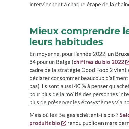
interviennent à chaque étape de la chaî
Mieux comprendre l
leurs habitudes
En moyenne, pour l’année 2022,
un Bruxe
84 pour un Belge (
chiffres du bio 2022
cadre de la stratégie Good Food 2 vient co
déclarer consommer beaucoup d’aliments
pas), ils sont aussi 40 % à penser qu’ache
pour plus de la moitié des personnes inter
plus de préserver les écosystèmes via no
Mais où les Belges achètent-ils bio ?
Sel
s'ouvre dans une nouvell
produits bio
rendu public en mars dern