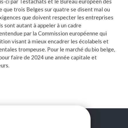
une nouvelle fenêtre
s-ci par Testachats et le Bureau européen des
que trois Belges sur quatre se disent mal ou
 exigences que doivent respecter les entreprises
 ils sont autant à appeler à un cadre
 entendue par la Commission européenne qui
tion visant à mieux encadrer les écolabels et
entales trompeuse. Pour le marché du bio belge,
pour faire de 2024 une année capitale et
urs.