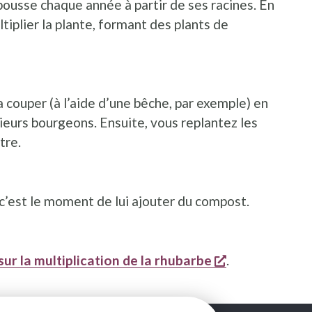
pousse chaque année à partir de ses racines. En
ltiplier la plante, formant des plants de
la couper (à l’aide d’une bêche, par exemple) en
ieurs bourgeons. Ensuite, vous replantez les
tre.
’est le moment de lui ajouter du compost.
s'ouvre dans u
sur la multiplication de la rhubarbe
.