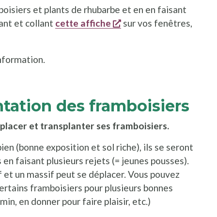
isiers et plants de rhubarbe et en en faisant
s'ouvre dans une nouve
ant et collant
cette affiche
sur vos fenêtres,
nformation.
ntation des framboisiers
éplacer et transplanter ses
f
ramboisiers.
ien (bonne exposition et sol riche), ils se seront
 en faisant plusieurs rejets (= jeunes pousses).
f et un massif peut se déplacer. Vous pouvez
certains framboisiers pour plusieurs bonnes
in, en donner pour faire plaisir, etc.)