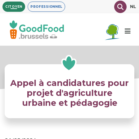
Aller
Texte à
NL
CITOYEN
PROFESSIONNEL
au
contenu
principal
Appel à candidatures pour
projet d'agriculture
urbaine et pédagogie