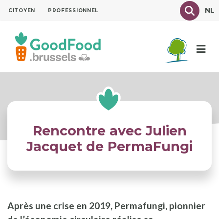
Aller
Texte à
NL
CITOYEN
PROFESSIONNEL
au
contenu
principal
Rencontre avec Julien
Jacquet de PermaFungi
Après une crise en 2019, Permafungi, pionnier