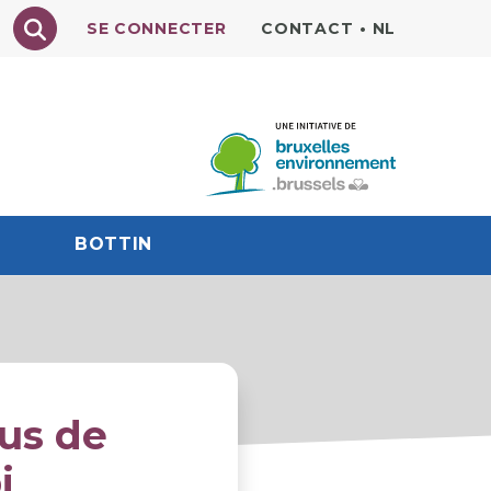
Texte à rechercher
SE CONNECTER
CONTACT
•
NL
BOTTIN
lus de
i