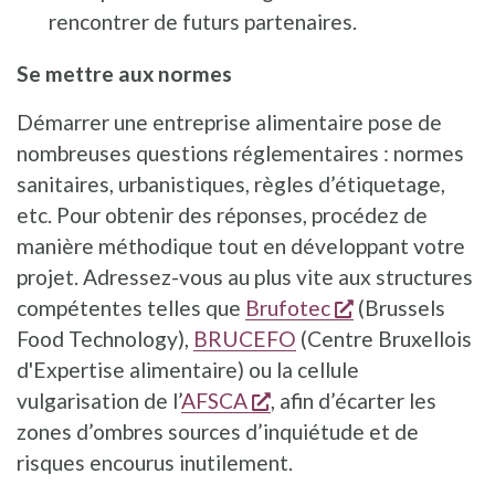
rencontrer de futurs partenaires.
Se mettre aux normes
Démarrer une entreprise alimentaire pose de
nombreuses questions réglementaires : normes
sanitaires, urbanistiques, règles d’étiquetage,
etc. Pour obtenir des réponses, procédez de
manière méthodique tout en développant votre
projet. Adressez-vous au plus vite aux structures
s'ouvre dans u
compétentes telles que
Brufotec
(Brussels
Food Technology),
BRUCEFO
(Centre Bruxellois
d'Expertise alimentaire) ou la cellule
s'ouvre dans une nouvel
vulgarisation de l’
AFSCA
, afin d’écarter les
zones d’ombres sources d’inquiétude et de
risques encourus inutilement.