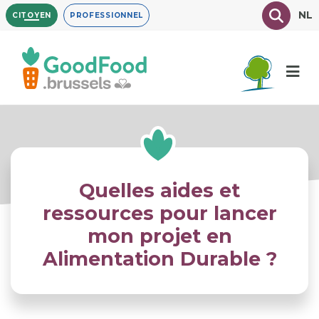
Aller
Texte à
NL
CITOYEN
PROFESSIONNEL
au
contenu
principal
Quelles aides et
ressources pour lancer
mon projet en
Alimentation Durable ?