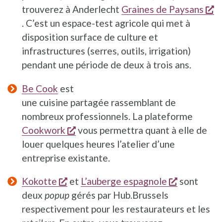
trouverez à Anderlecht
Graines de Paysans
s'ouvre dans une nouvelle fenêtre
. C’est un espace-test agricole qui met à
disposition surface de culture et
infrastructures (serres, outils, irrigation)
pendant une période de deux à trois ans.
Be Cook
est
une cuisine partagée rassemblant de
nombreux professionnels. La plateforme
s'ouvre dans une nouvelle fenêtre
Cookwork
vous permettra quant à elle de
louer quelques heures l’atelier d’une
entreprise existante.
s'ouvre dans une nouvelle fenêtre
s'ouvre da
Kokotte
et
L’auberge espagnole
sont
deux
popup
gérés par Hub.Brussels
respectivement pour les restaurateurs et les