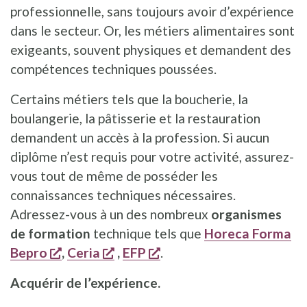
professionnelle, sans toujours avoir d’expérience
dans le secteur. Or, les métiers alimentaires sont
exigeants, souvent physiques et demandent des
compétences techniques poussées.
Certains métiers tels que la boucherie, la
boulangerie, la pâtisserie et la restauration
demandent un accès à la profession. Si aucun
diplôme n’est requis pour votre activité, assurez-
vous tout de même de posséder les
connaissances techniques nécessaires.
Adressez-vous à un des nombreux
organismes
de formation
technique tels que
Horeca Forma
s'ouvre dans une nouvelle fenêtre
s'ouvre dans une nouvelle fenêt
s'ouvre dans une nouvel
Bepro
,
Ceria
,
EFP
.
Acquérir de l’expérience.