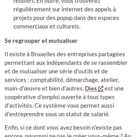
retailers
. En outre, vous trouverez
régulièrement sur internet des appels à
projets pour des popup dans des espaces
commerciaux et culturels.
Se regrouper et mutualiser
Il existe à Bruxelles des entreprises partagées
permettant aux indépendants de se rassembler
et de mutualiser une série d’outils et de
services : comptabilité, démarchage, atelier,
s'ouvre dans
main-d’œuvre et bien d’autres.
Dies
est une
coopérative d’emploi ouverte à tous types
d’activités. Ce système vous permet aussi
d’entreprendre sous un statut de salarié.
Enfin, si ce dont vous avez besoin n’existe pas
encore, pourquoi ne pas le créer vous-même ? Au