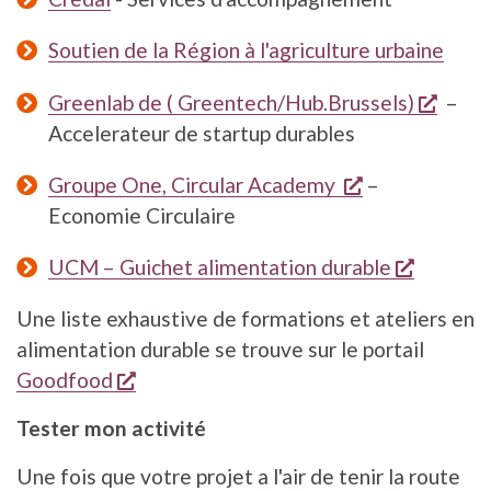
Soutien de la Région à l'agriculture urbaine
s'ouv
Greenlab de ( Greentech/Hub.Brussels)
–
Accelerateur de startup durables
s'ouvre dans 
Groupe One, Circular Academy
–
Economie Circulaire
s'ouvre 
UCM – Guichet alimentation durable
Une liste exhaustive de formations et ateliers en
alimentation durable se trouve sur le portail
s'ouvre dans une nouvelle fenêtre
Goodfood
Tester mon activité
Une fois que votre projet a l'air de tenir la route