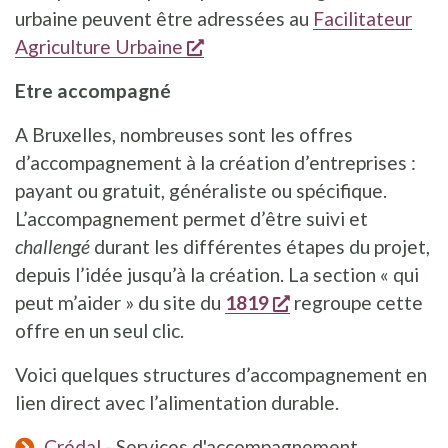
urbaine peuvent être adressées au
Facilitateur
s'ouvre dans une nouvelle fe
Agriculture Urbaine
Etre accompagné
A Bruxelles, nombreuses sont les offres
d’accompagnement à la création d’entreprises :
payant ou gratuit, généraliste ou spécifique.
L’accompagnement permet d’être suivi et
challengé
durant les différentes étapes du projet,
depuis l’idée jusqu’à la création. La section « qui
s'ouvre dans une n
peut m’aider » du site du
1819
regroupe cette
offre en un seul clic.
Voici quelques structures d’accompagnement en
lien direct avec l’alimentation durable.
Crédal
- Services d'accompagnement