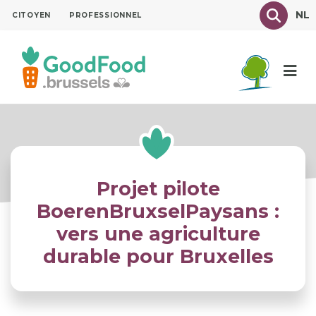
Aller
Texte à
NL
CITOYEN
PROFESSIONNEL
au
contenu
principal
Projet pilote
BoerenBruxselPaysans :
vers une agriculture
durable pour Bruxelles