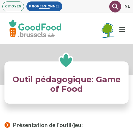
Aller
Texte à
NL
CITOYEN
PROFESSIONNEL
au
contenu
principal
Outil pédagogique: Game
of Food
Présentation de l'outil/jeu: