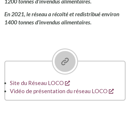
1200 tonnes d’invendus alimentaires.
En 2021, le réseau a récolté et redistribué environ
1400 tonnes d’invendus alimentaires.
s'ouvre dans une nouvel
Site du Réseau LOCO
s'ouvr
Vidéo de présentation du réseau LOCO