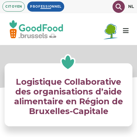
Aller
Texte à
NL
CITOYEN
PROFESSIONNEL
au
contenu
principal
Logistique Collaborative
des organisations d’aide
alimentaire en Région de
Bruxelles-Capitale