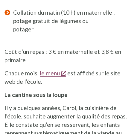
Collation du matin (10 h) en maternelle :
potage gratuit de légumes du
potage
Coût d’un repas : 3 € en maternelle et 3,8 € en
primaire
s'ouvre dans une nouvelle 
Chaque mois,
le menu
est affiché sur le site
web de l’école.
La cantine sous la loupe
Il y a quelques années, Carol, la cuisinière de
l’école, souhaite augmenter la qualité des repas.
Elle constate qu’en se resservant, les enfants
reprennent systématiquement de la viande au