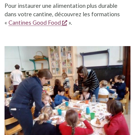
Pour instaurer une alimentation plus durable
dans votre cantine, découvrez les formations
s'ouvre dans une nouvelle
«
Cantines Good Food
».