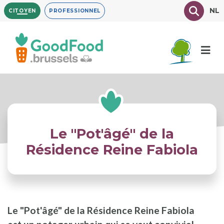
Aller
Texte à
NL
CITOYEN
PROFESSIONNEL
au
contenu
principal
Le "Pot'âgé" de la
Résidence Reine Fabiola
Le "Pot'âgé" de la Résidence Reine Fabiola